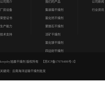
公司简介
我们的产品
公司新闻
厂房设备
集装箱干燥剂
行业资讯
荣誉证书
氯化钙干燥剂
生产能力
蒙脱石干燥剂
技术支持
活矿干燥剂
氯化镁干燥剂
四边封干燥剂
keepdry旭晨干燥剂 版权所有 【
苏ICP备17076486号-3
】
关键词：云南海洋运输干燥剂批发