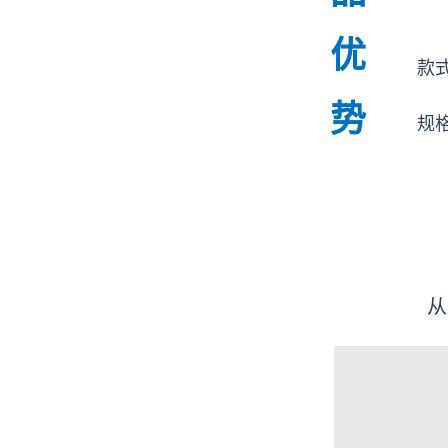
优
款
势
规
从