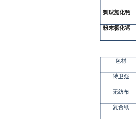
刺球氯化钙
粉末氯化钙
包材
特卫强
无纺布
复合纸